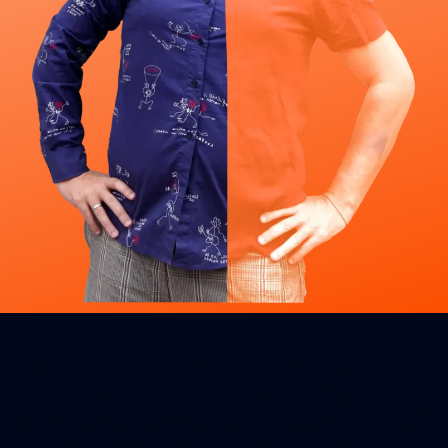
Porque todo emprendimiento tiene
siempre un primer paso.
Pero no se trata solo de
dónde comienzas
, sino
de
cómo avanzas
y
con quién lo haces
. Y
yo