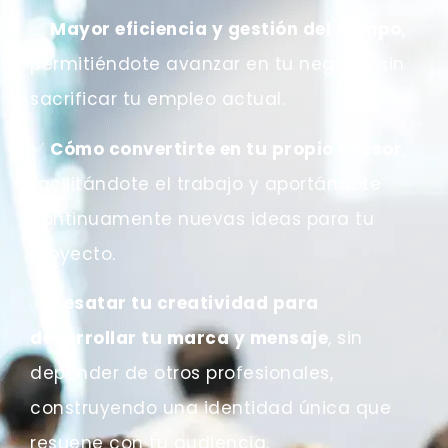
✅
Mayor eficiencia y gestión del tiempo
,
permitiéndote avanzar en tu negocio sin
sacrificar tu empleo actual.
✅
Cómo convertirte en tu propio asesor
,
facilitándote el trabajo y aportándote
continuamente nuevas ideas para tu
proyecto.
✅
Desatar tu creatividad para
desarrollar tu marca y mensaje
, sin
depender de otros profesionales,
construyendo una identidad única que
resuene con tu audiencia.