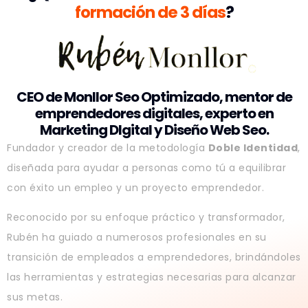
formación de 3 días
?
CEO de Monllor Seo Optimizado, mentor de
emprendedores digitales, experto en
Marketing DIgital y Diseño Web Seo.
Fundador y creador de la metodología
Doble Identidad
,
diseñada para ayudar a personas como tú a equilibrar
con éxito un empleo y un proyecto emprendedor.
Reconocido por su enfoque práctico y transformador,
Rubén ha guiado a numerosos profesionales en su
transición de empleados a emprendedores, brindándoles
las herramientas y estrategias necesarias para alcanzar
sus metas.