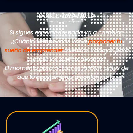
Si sigues esperando, nada va a cambiar.
¿Cuánto tiempo más vas a
posponer tu
sueño de emprender
mientras trabajas para
cumplir los sueños de otros?
El momento para actuar es AHORA, antes de
que te acostumbres a conformarte.