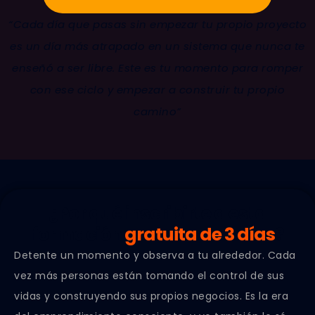
“Cada día que pasas sin empezar tu propio proyecto
es un día más atrapado en un sistema que nunca te
enseñó a ser libre. Este es tu momento para romper
con ese ciclo y empezar a construir tu propio
camino”
¿Por qué inscribirte a esta
formación
gratuita de 3 días
?
Detente un momento y observa a tu alrededor. Cada
vez más personas están tomando el control de sus
vidas y construyendo sus propios negocios. Es la era