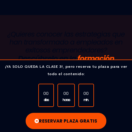
¿Quieres conocer las estrategias que
han transformado a empleados en
exitosos emprendedores?
Descúbrelo en la
formación
GRATUITA y el directo MÁS
¡YA SOLO QUEDA LA CLASE 3!, pero reserva tu plaza para ver
IMPACTANTE
sobre
todo el contenido:
Emprendimiento, Estrategia de
Doble Identidad y Crecimiento
00
00
00
días
horas
min.
Personal.
RESERVAR PLAZA GRATIS